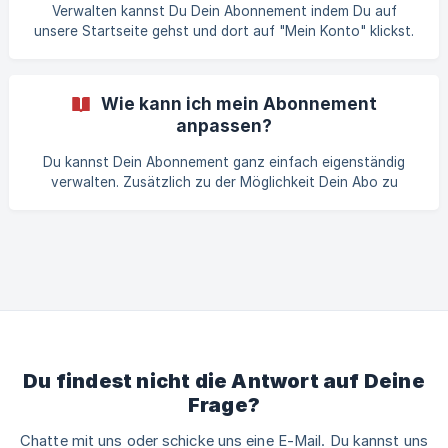
Mindestlaufzeit. Du kannst Dein Abonnement jederzeit
Verwalten kannst Du Dein Abonnement indem Du auf
pausieren - etw
unsere Startseite gehst und dort auf "Mein Konto" klickst.
Alternativ kannst Du auch auf unserer Website ganz unten
in der Fußzeile auf "Abo verwalten" klicken. Anschließend
kannst Du Dich mit Deiner E-Mail-Adresse anmelden. Um
Wie kann ich mein Abonnement
Deine Identität zu bestätigen und Zugang zum
anpassen?
Kundenportal zu erhalten, musst Du einen Code eingeben,
den wir Dir per E-Mail-Adresse zusenden.
Du kannst Dein Abonnement ganz einfach eigenständig
verwalten. Zusätzlich zu der Möglichkeit Dein Abo zu
pausieren, kannst Du nun auch die Bestellfrequenz
verändern. Hierzu stehen Dir die beiden Optionen "Jetzt
bestellen" oder "Lieferdatum ändern" zur Verfügung.
Darüber hinaus kannst Du ebenso Deine Lieferadresse,
Deine Zahlungsart sowie das Intervall deines Abonnements
anpassen, wie in der folgenden Abbildung sichtbar: ![]
(https://storage.crisp.chat/users/hel
Du findest nicht die Antwort auf Deine
Frage?
Chatte mit uns oder schicke uns eine E-Mail. Du kannst uns