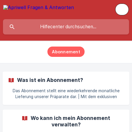
Abonnement
Was ist ein Abonnement?
Das Abonnement stellt eine wiederkehrende monatliche
Lieferung unserer Präparate dar. | Mit dem exklusiven
Abonnement hast Du folgende Vorteile: | 1. Dauerhaft
bester Preis | 2. Schutz vor Lieferengpässen (Bestellungen
sind für Dich reserviert, selbst wenn der Bestand leer sein
Wo kann ich mein Abonnement
sollte) | 3. Kostenfreier Versand | 4. Keine Bindung, jederzeit
verwalten?
kündbar Für das Abonnement besteht keine