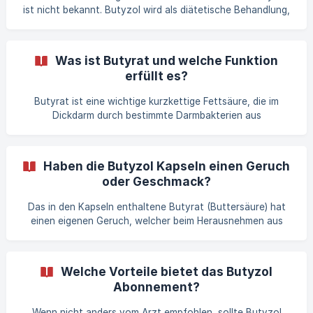
ist nicht bekannt. Butyzol wird als diätetische Behandlung,
wenn nicht anders verordnet, zusätzlich zu den
bestehenden Arzneimitteln, wie z.B. Mesalazin oder
Budenosid, eingenommen.
Was ist Butyrat und welche Funktion
erfüllt es?
Butyrat ist eine wichtige kurzkettige Fettsäure, die im
Dickdarm durch bestimmte Darmbakterien aus
Ballaststoffen gebildet wird. Es ist der
Hauptenergielieferant für die Zellen der Darmschleimhaut
und hilft dabei, den pH-Wert des Darms im sauren Bereich
Haben die Butyzol Kapseln einen Geruch
zu halten. Nur bestimmte Darmbakterien können Butyrat
oder Geschmack?
herstellen. Dafür sind sie auf eine ausreichende Zufuhr von
bestimmten Ballaststoffen angewiesen. Ist der Darm
Das in den Kapseln enthaltene Butyrat (Buttersäure) hat
entzündet, werden dem Darm nicht genügend Ballaststoffe
einen eigenen Geruch, welcher beim Herausnehmen aus
zugeführt, ode
dem Blister leicht nach Parmesan riechen kann. Das ist ganz
normal und wirkt sich nicht auf den Geschmack aus. Zum
Schutz der Inhaltsstoffe empfehlen wir, die Kapsel erst zur
Welche Vorteile bietet das Butyzol
Einnahme aus dem Blister zu nehmen und direkt mit einem
Abonnement?
Glas Wasser zu schlucken.
Wenn nicht anders vom Arzt empfohlen, sollte Butyzol