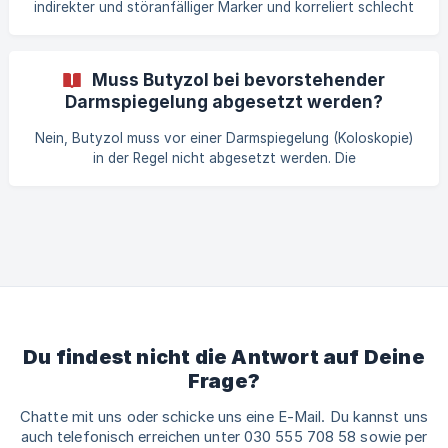
indirekter und störanfälliger Marker und korreliert schlecht
ausreichend
mit der tatsächlichen Butyratproduktion und -nutzung im
Darm. Eine Bestimmung dieses Werts ist daher keine
zwingende Voraussetzung, bevor man ein
Muss Butyzol bei bevorstehender
Butyratsupplement wie Butyzol einsetzt. Wichtiger sind
Darmspiegelung abgesetzt werden?
klinisches Bild, Grunderkrankung und ggf. Leitlinien-gerechte
Standarddiagnostik. Warum Stuhl-Butyrat nur ein Restwert
Nein, Butyzol muss vor einer Darmspiegelung (Koloskopie)
ist: Butyrat wird im Dickdarm zum Großteil von
in der Regel nicht abgesetzt werden. Die
Standardvorbereitung auf eine Darmspiegelung umfasst
eine klare Flüssigdiät 1–2 Tage vorher und Abführmittel zur
vollständigen Darmentleerung. Ziel ist ein leerer Darm für
optimale Sichtbarkeit. Nahrungsergänzungsmittel wie
Butyzol (mikroverkapseltes Natriumbutyrat) werden als
Lebensmittel für besondere medizinische Zwecke
klassifiziert und beeinflussen diesen Prozess nicht
nennenswert, da sie kei
Du findest nicht die Antwort auf Deine
Frage?
Chatte mit uns oder schicke uns eine E-Mail. Du kannst uns
auch telefonisch erreichen unter 030 555 708 58 sowie per