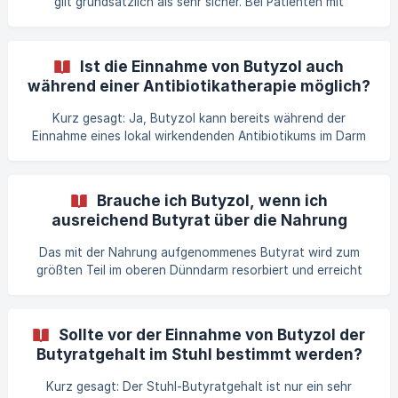
gilt grundsätzlich als sehr sicher. Bei Patienten mit
Bluthochdruck (Hypertonie) ist zu beachten, dass orales
Natriumbutyrat je nach Studie den systolischen und
diastolischen Blutdruck erhöhen oder reduzieren kann. Bei
Ist die Einnahme von Butyzol auch
Blutdruckpatienten zeigte sich in einer Studie eine
während einer Antibiotikatherapie möglich?
Erhöhung (1). Bei Diabetikern zeigte sich eine Reduktion (2).
Die empfohlene Tagesdosis (2 Kapseln) enthält jedoch 120
Kurz gesagt: Ja, Butyzol kann bereits während der
mg Natrium. Zum Vergleich: Die **D
Einnahme eines lokal wirkendenden Antibiotikums im Darm
(z.B. Colidimin bzw. Rifaximin) eingenommen werden. Bitte
beachte: Die Einnahme sollte zuvor mit dem behandelnden
Arzt abgesprochen werden. Bei entzündlichen
Brauche ich Butyzol, wenn ich
Darmerkrankungen liegt im Darm häufig ein Butyratmangel
ausreichend Butyrat über die Nahrung
vor. Butyzol enthält Butyrat, einen natürlichen Nährstoff
aufnehmen?
und die wichtigste Energiequelle der Zellen unserer
Das mit der Nahrung aufgenommenes Butyrat wird zum
Darmschleimhaut. Butyrat versorgt die Darmzellen mit der
größten Teil im oberen Dünndarm resorbiert und erreicht
nötigen
den Dickdarm kaum. Genau deshalb liegt das Butyrat in
unserem Butyzol in einer speziellen Mikroverkapselung vor.
Die Lipidmatrix schützt Natriumbutyrat vor früher
Sollte vor der Einnahme von Butyzol der
Freisetzung. So wird mehr als die Hälfte des Butyrats im
Butyratgehalt im Stuhl bestimmt werden?
Dickdarm freigesetzt und kommt dort an, wo es benötigt
wird. Bei einem gesunden, intakten Darm und einer
Kurz gesagt: Der Stuhl-Butyratgehalt ist nur ein sehr
adäquaten Ballaststoffzufuhr kann in der Regel