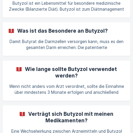
bis sich der Darm an Butyzol gewöhnt hat, wenn nicht
Butyzol ist ein Lebensmittel für besondere medizinische
anders vom Arzt verordnet.
Zwecke (Bilanzierte Diät). Butyzol ist zum Diätmanagement
bei folgenden Erkrankungen bestimmt: Reizdarmsyndrom
Divertikelkrankheit Morbus Crohn Colitis ulcerosa
Was ist das Besondere an Butyzol?
Damit Butyrat die Darmzellen versorgen kann, muss es den
gesamten Darm erreichen. Die patentierte
Mikroverkapselung von Butyzol, macht genau dies möglich:
Sie setzt Butyrat kontrolliert im gesamten Darm frei - vom
Dünndarm bis in den Dickdarm (1). Die Wirksamkeit des
Wie lange sollte Butyzol verwendet
Diätmanagements mit mikroverkapseltem Natriumbutyrat
werden?
ist bei den oben genannten Verdauungserkrankungen durch
Studien belegt. Quellen: Banasiewicz et al. Medicine Facts.
Wenn nicht anders vom Arzt verordnet, sollte die Einnahme
2017; 4(37).
über mindestens 3 Monate erfolgen und anschließend
fortgesetzt werden. Die kontinuierliche Versorgung mit
Butyrat ist besonders wichtig im Falle von chronisch-
entzündlichen Darmerkrankungen.
Verträgt sich Butyzol mit meinen
Medikamenten?
Eine Wechselwirkung zwischen Arzneimitteln und Butyzol