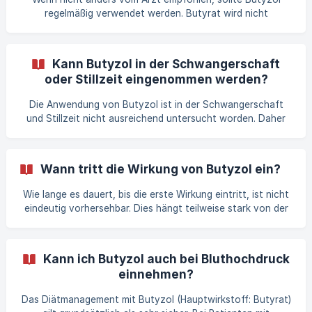
regelmäßig verwendet werden. Butyrat wird nicht
gespeichert sondern zu einem großen Teil direkt von den
Darmzellen verbraucht. Aus diesem Grund ist eine
regelmäßige Einnahme wichtig und sinnvoll. Genau dafür ist
Kann Butyzol in der Schwangerschaft
das Abonnement da. Denn damit erhältst Du Butyzol immer
oder Stillzeit eingenommen werden?
zum besten Preis und gewährleistet zuverlässig die
Versorgung. Das Abonnement schützt Dich vor
Die Anwendung von Butyzol ist in der Schwangerschaft
Lieferengpässen, da Deine Präparate bei uns im Lager
und Stillzeit nicht ausreichend untersucht worden. Daher
reserviert werden. Da Du das
sollten Frauen, die schwanger sind oder stillen, ihren Arzt /
ihre Ärztin vor der Einnahme konsultieren.
Wann tritt die Wirkung von Butyzol ein?
Wie lange es dauert, bis die erste Wirkung eintritt, ist nicht
eindeutig vorhersehbar. Dies hängt teilweise stark von der
Art, Intensität und Dauer der vorliegenden Problematik ab
und ist damit sehr individuell. Oft tritt eine schrittweise
Verbesserung ein, da der Butyratspiegel im Darm nach und
Kann ich Butyzol auch bei Bluthochdruck
nach aufgebaut und die Wirkung damit allmählich spürbarer
einnehmen?
wird. Wenn nicht anders vom Arzt verordnet, sollte die
Einnahme über mindestens 3 Monate erfolgen und
Das Diätmanagement mit Butyzol (Hauptwirkstoff: Butyrat)
anschließend fortgesetzt werden. Die kon