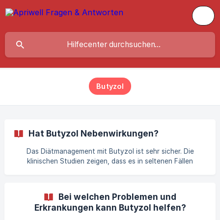
Butyzol
Hat Butyzol Nebenwirkungen?
Das Diätmanagement mit Butyzol ist sehr sicher. Die
klinischen Studien zeigen, dass es in seltenen Fällen
anfänglich zu Durchfall oder Blähungen kommen kann. Dies
sind vorübergehende Anzeichen dafür, dass Butyzol wirkt,
die sich in den meisten Fällen nach wenigen Tagen legen.
Bei welchen Problemen und
Wenn dies Unbehagen bereitet, reduziere die Einnahme für
Erkrankungen kann Butyzol helfen?
5 Tage auf 1 Kapsel Abends nach dem Abendessen täglich,